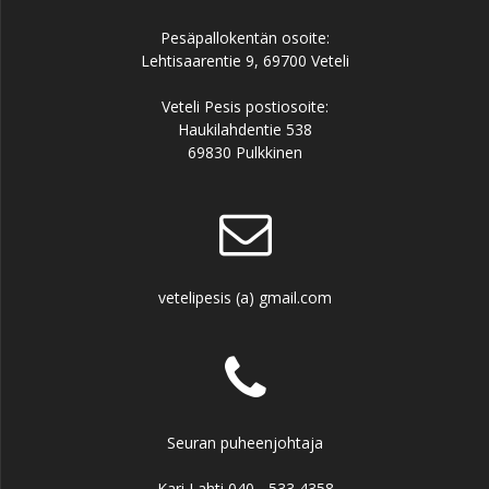
Pesäpallokentän osoite:
Lehtisaarentie 9, 69700 Veteli
Veteli Pesis postiosoite:
Haukilahdentie 538
69830 Pulkkinen
vetelipesis (a) gmail.com
Seuran puheenjohtaja
Kari Lahti 040 - 533 4358