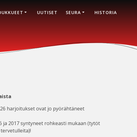
OUKKUEET
UUTISET
SEURA
HISTORIA
aista
6 harjoitukset ovat jo pyörähtäneet
6 ja 2017 syntyneet rohkeasti mukaan (tytöt
tervetulleita)!