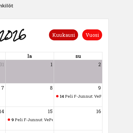
nkilöt