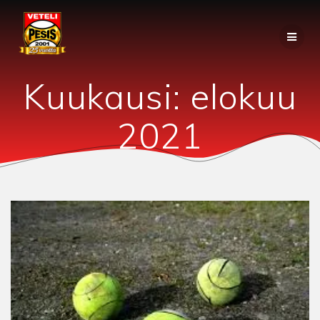
Skip
to
content
Kuukausi:
elokuu
2021