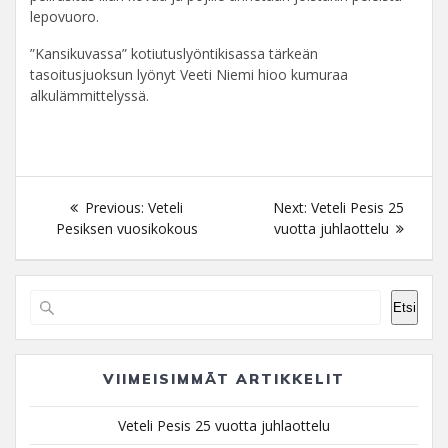
lepovuoro.
”Kansikuvassa” kotiutuslyöntikisassa tärkeän
tasoitusjuoksun lyönyt Veeti Niemi hioo kumuraa
alkulämmittelyssä.
Artikkelien
Previous
Next
Previous:
Veteli
Next:
Veteli Pesis 25
selaus
post:
post:
Pesiksen vuosikokous
vuotta juhlaottelu
Etsi
VIIMEISIMMÄT ARTIKKELIT
Veteli Pesis 25 vuotta juhlaottelu