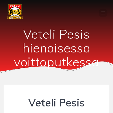
Skip
to
content
Veteli Pesis
hienoisessa
voittoputkessa
Veteli Pesis