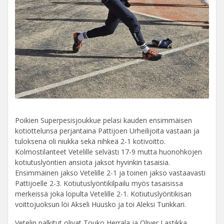
Poikien Superpesisjoukkue pelasi kauden ensimmäisen
kotiottelunsa perjantaina Pattijoen Urheilijoita vastaan ja
tuloksena oli niukka sekä nihkeä 2-1 kotivoitto.
Kolmostilanteet Vetelille selvästi 17-9 mutta huonohkojen
kotiutuslyöntien ansiota jaksot hyvinkin tasaisia.
Ensimmäinen jakso Vetelille 2-1 ja toinen jakso vastaavasti
Pattijoelle 2-3. Kotiutuslyöntikilpailu myös tasaisissa
merkeissä joka lopulta Vetelille 2-1. Kotiutuslyöntikisan
voittojuoksun löi Akseli Huusko ja toi Aleksi Tunkkari.
Vetelin palkitut olivat Touko Herrala ja Oliver Lastikka.