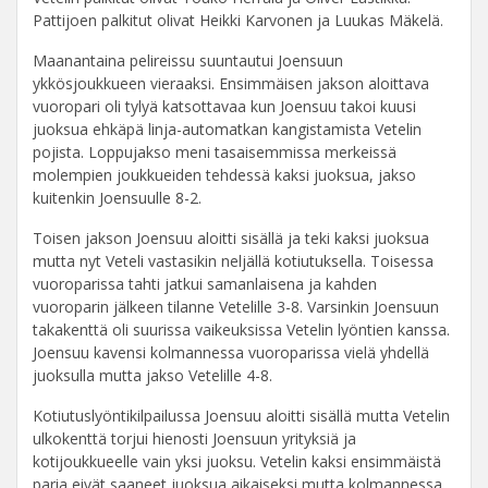
Pattijoen palkitut olivat Heikki Karvonen ja Luukas Mäkelä.
Maanantaina pelireissu suuntautui Joensuun
ykkösjoukkueen vieraaksi. Ensimmäisen jakson aloittava
vuoropari oli tylyä katsottavaa kun Joensuu takoi kuusi
juoksua ehkäpä linja-automatkan kangistamista Vetelin
pojista. Loppujakso meni tasaisemmissa merkeissä
molempien joukkueiden tehdessä kaksi juoksua, jakso
kuitenkin Joensuulle 8-2.
Toisen jakson Joensuu aloitti sisällä ja teki kaksi juoksua
mutta nyt Veteli vastasikin neljällä kotiutuksella. Toisessa
vuoroparissa tahti jatkui samanlaisena ja kahden
vuoroparin jälkeen tilanne Vetelille 3-8. Varsinkin Joensuun
takakenttä oli suurissa vaikeuksissa Vetelin lyöntien kanssa.
Joensuu kavensi kolmannessa vuoroparissa vielä yhdellä
juoksulla mutta jakso Vetelille 4-8.
Kotiutuslyöntikilpailussa Joensuu aloitti sisällä mutta Vetelin
ulkokenttä torjui hienosti Joensuun yrityksiä ja
kotijoukkueelle vain yksi juoksu. Vetelin kaksi ensimmäistä
paria eivät saaneet juoksua aikaiseksi mutta kolmannessa