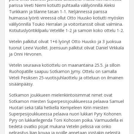
parissa Veeti Niemi kotiutti puhtaalla välilyönnillä Aleksi
Tunkkarin ja tilanne tasan 1-1. Neljännessä parissa
huimassa lyönti vireessä ollut Otto Huusko kotiutti myöskin
välilyönnillä Touko Herralan ja voitontanssit olivat valmiina.
Kotiutuslyöntikilpailu Vetelille 1-2 ja samoin koko ottelu 1-2.
Vetelin palkitut olivat 1+6 lyönyt Otto Huusko ja 3 juoksua
tuonut Leevi Vuollet. Joensuun palkitut olivat Daniel Virkkala
ja Onni Hirvonen.
Vetelin seuraava kotiottelu on maanantaina 25.5. ja silloin
Ruohopatille saapuu Sotkamon Jymy. Ottelu on samalla
Veteli Pesiksen 25-vuotisjuhlaottelu ja otteluun on ilmainen
sisäänpääsy.
Sotkamon joukkueen mielenkiintoisimmat nimet ovat
Sotkamon miesten Superpesisjoukkueessa pelaava Samuel
Huotari sekä tällä hetkellä Kempeleen Kirin miesten
Superpesijoukkueessa pelaava nuori lukkari Pyry Kohonen.
Pyry on lukkarilegenda Toni Kohosen poika. Varmuudella ei
tiedetä ovatko pojat mukana Vetelin pelissä vai onko
pelirasitus liian kovaa ja pojille annetaan joistakin peleistä